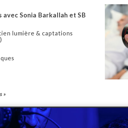
s avec Sonia Barkallah et SB
tien lumière & captations
)
iques
s »